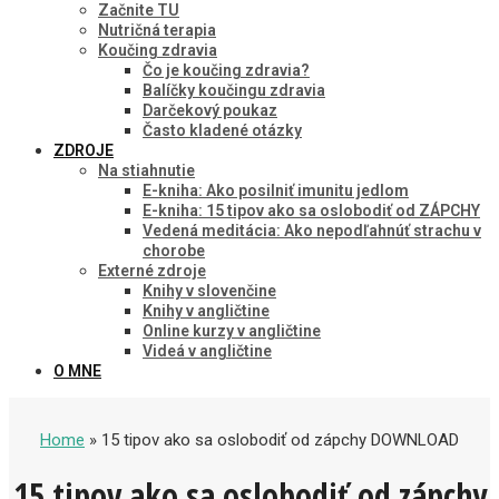
Začnite TU
Nutričná terapia
Koučing zdravia
Čo je koučing zdravia?
Balíčky koučingu zdravia
Darčekový poukaz
Často kladené otázky
ZDROJE
Na stiahnutie
E-kniha: Ako posilniť imunitu jedlom
E-kniha: 15 tipov ako sa oslobodiť od ZÁPCHY
Vedená meditácia: Ako nepodľahnúť strachu v
chorobe
Externé zdroje
Knihy v slovenčine
Knihy v angličtine
Online kurzy v angličtine
Videá v angličtine
O MNE
Home
» 15 tipov ako sa oslobodiť od zápchy DOWNLOAD
15 tipov ako sa oslobodiť od zápchy