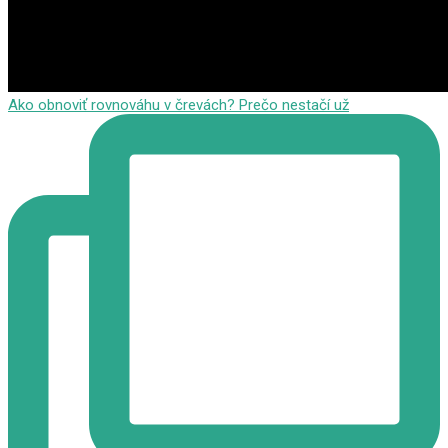
Ako obnoviť rovnováhu v črevách?⁠ Prečo nestačí už