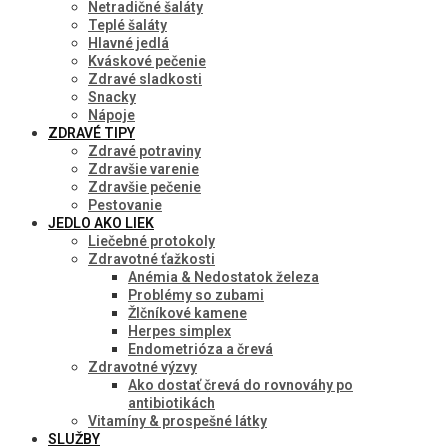
Netradičné šaláty
Teplé šaláty
Hlavné jedlá
Kváskové pečenie
Zdravé sladkosti
Snacky
Nápoje
ZDRAVÉ TIPY
Zdravé potraviny
Zdravšie varenie
Zdravšie pečenie
Pestovanie
JEDLO AKO LIEK
Liečebné protokoly
Zdravotné ťažkosti
Anémia & Nedostatok železa
Problémy so zubami
Žlčníkové kamene
Herpes simplex
Endometrióza a črevá
Zdravotné výzvy
Ako dostať črevá do rovnováhy po
antibiotikách
Vitamíny & prospešné látky
SLUŽBY