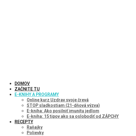
DOMOV
ZAČNITE TU
E-KNIHY A PROGRAMY
Online kurz Uzdrav svoje črevá
STOP sladkostiam (21-dňová výzva)
E-kniha: Ako posilniť imunitu jedlom
E-kniha: 15 tipov ako sa oslobodiť od ZÁPCHY
RECEPTY
Raňajky
Polievky