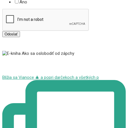
Áno
Odoslať
Blížia sa Vianoce 🎄 a popri darčekoch a všetkých p