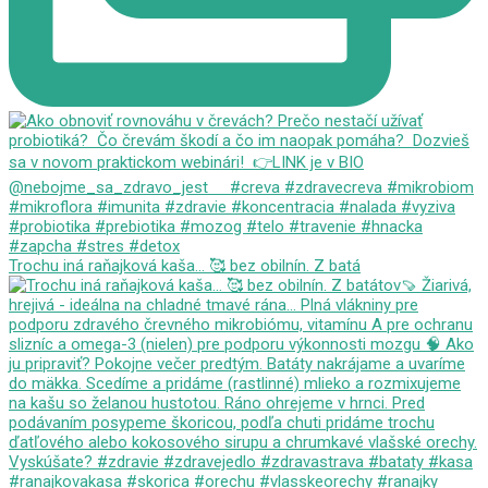
Trochu iná raňajková kaša... 🥰 bez obilnín. Z batá