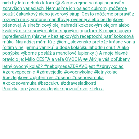
Priatelia, pozývam vás lepšie spoznať svoje telo a