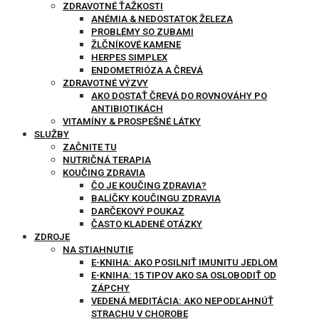
ZDRAVOTNÉ ŤAŽKOSTI
ANÉMIA & NEDOSTATOK ŽELEZA
PROBLÉMY SO ZUBAMI
ŽLČNÍKOVÉ KAMENE
HERPES SIMPLEX
ENDOMETRIÓZA A ČREVÁ
ZDRAVOTNÉ VÝZVY
AKO DOSTAŤ ČREVÁ DO ROVNOVÁHY PO
ANTIBIOTIKÁCH
VITAMÍNY & PROSPEŠNÉ LÁTKY
SLUŽBY
ZAČNITE TU
NUTRIČNÁ TERAPIA
KOUČING ZDRAVIA
ČO JE KOUČING ZDRAVIA?
BALÍČKY KOUČINGU ZDRAVIA
DARČEKOVÝ POUKAZ
ČASTO KLADENÉ OTÁZKY
ZDROJE
NA STIAHNUTIE
E-KNIHA: AKO POSILNIŤ IMUNITU JEDLOM
E-KNIHA: 15 TIPOV AKO SA OSLOBODIŤ OD
ZÁPCHY
VEDENÁ MEDITÁCIA: AKO NEPODĽAHNÚŤ
STRACHU V CHOROBE