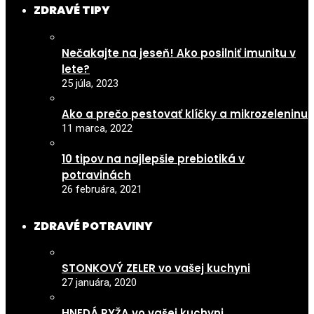
ZDRAVÉ TIPY
Nečakajte na jeseň! Ako posilniť imunitu v
lete?
25 júla, 2023
Ako a prečo pestovať klíčky a mikrozeleninu
11 marca, 2022
10 tipov na najlepšie prebiotiká v
potravinách
26 februára, 2021
ZDRAVÉ POTRAVINY
STONKOVÝ ZELER vo vašej kuchyni
27 januára, 2020
HNEDÁ RYŽA vo vašej kuchyni