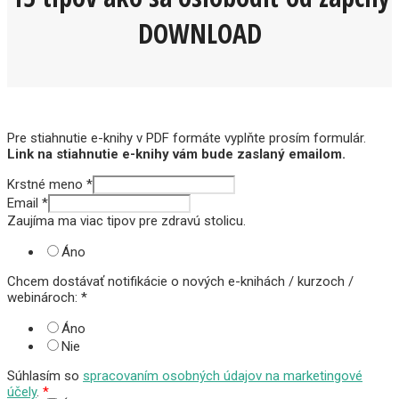
DOWNLOAD
Pre stiahnutie e-knihy v PDF formáte vyplňte prosím formulár.
Link na stiahnutie e-knihy vám bude zaslaný emailom.
Krstné meno
*
Email
*
Zaujíma ma viac tipov pre zdravú stolicu.
Áno
Chcem dostávať notifikácie o nových e-knihách / kurzoch /
webinároch:
*
Áno
Nie
Súhlasím so
spracovaním osobných údajov na marketingové
účely
.
*