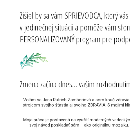
Zišiel by sa vám SPRIEVODCA, ktorý vás 
v jedinečnej situácii a pomôže vám sf
PERSONALIZOVANÝ program pre podpo
Zmena začína dnes... vašim rozhodnutí
Volám sa Jana Rutrich Zamboriová a som kouč zdravia. 
strojcom svojho šťastia aj svojho ZDRAVIA. S mojimi kl
Moja práca je postavená na využití moderných vedeckých 
svoj návod poskladať sám – ako originálnu mozaiku. 