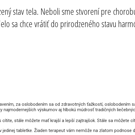
ený stav tela. Neboli sme stvorení pre chorobu
 Telo sa chce vrátiť do prirodzeného stavu harm
dravením, za oslobodením sa od zdravotných ťažkostí, oslobodením sa
ky najmodernejších výskumov aj hlbokú múdrosť tradičných liečebných
cítite, stále môžete mať krajší a lepší zajtrajšok. Stále sa môžete cít
 v jedinej tabletke. Žiaden terapeut vám nemôže na zlatom podnose 