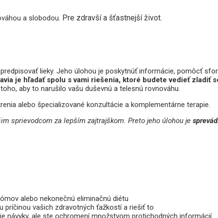
Pre zdravší a šťastnejší život.
nováhou a slobodou.
 predpisovať lieky. Jeho úlohou je poskytnúť informácie, pomôcť sf
ia je hľadať spolu s vami riešenia, ktoré budete vedieť zladiť 
toho, aby to narušilo vašu duševnú a telesnú rovnováhu.
enia alebo špecializované konzultácie a komplementárne terapie.
šim sprievodcom za lepším zajtrajškom. Preto jeho úlohou je
sprevád
ptómov alebo nekonečnú eliminačnú diétu
u príčinou vašich zdravotných ťažkostí a riešiť to
cie návyky, ale ste ochromení množstvom protichodných informácií