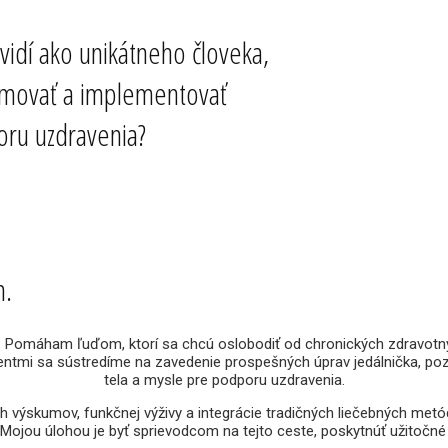
vidí ako unikátneho človeka,
ormovať a implementovať
ru uzdravenia?
m.
Pomáham ľuďom, ktorí sa chcú oslobodiť od chronických zdravotných
ientmi sa sústredíme na zavedenie prospešných úprav jedálnička, p
tela a mysle pre podporu uzdravenia.
výskumov, funkčnej výživy a integrácie tradičných liečebných metód
Mojou úlohou je byť sprievodcom na tejto ceste, poskytnúť užitočn