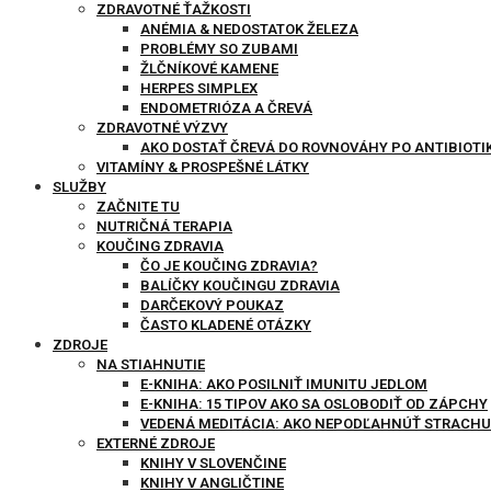
ZDRAVOTNÉ ŤAŽKOSTI
ANÉMIA & NEDOSTATOK ŽELEZA
PROBLÉMY SO ZUBAMI
ŽLČNÍKOVÉ KAMENE
HERPES SIMPLEX
ENDOMETRIÓZA A ČREVÁ
ZDRAVOTNÉ VÝZVY
AKO DOSTAŤ ČREVÁ DO ROVNOVÁHY PO ANTIBIOT
VITAMÍNY & PROSPEŠNÉ LÁTKY
SLUŽBY
ZAČNITE TU
NUTRIČNÁ TERAPIA
KOUČING ZDRAVIA
ČO JE KOUČING ZDRAVIA?
BALÍČKY KOUČINGU ZDRAVIA
DARČEKOVÝ POUKAZ
ČASTO KLADENÉ OTÁZKY
ZDROJE
NA STIAHNUTIE
E-KNIHA: AKO POSILNIŤ IMUNITU JEDLOM
E-KNIHA: 15 TIPOV AKO SA OSLOBODIŤ OD ZÁPCHY
VEDENÁ MEDITÁCIA: AKO NEPODĽAHNÚŤ STRACHU
EXTERNÉ ZDROJE
KNIHY V SLOVENČINE
KNIHY V ANGLIČTINE