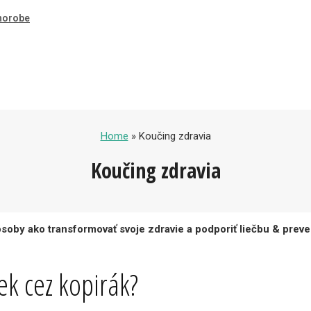
chorobe
Home
» Koučing zdravia
Koučing zdravia
soby ako transformovať svoje zdravie a podporiť liečbu &
preve
ek cez kopirák?