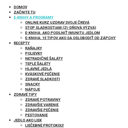
DOMOV
ZAČNITE TU
E-KNIHY A PROGRAMY
ONLINE KURZ UZDRAV SVOJE ČREVÁ
STOP SLADKOSTIAM (21-DŇOVÁ VÝZVA)
E-KNIHA: AKO POSILNIŤ IMUNITU JEDLOM
E-KNIHA: 15 TIPOV AKO SA OSLOBODIŤ OD ZÁPCHY
RECEPTY
RAŇAJKY
POLIEVKY
NETRADIČNÉ ŠALÁTY
TEPLÉ ŠALÁTY
HLAVNÉ JEDLÁ
KVÁSKOVÉ PEČENIE
ZDRAVÉ SLADKOSTI
SNACKY
NÁPOJE
ZDRAVÉ TIPY
ZDRAVÉ POTRAVINY
ZDRAVŠIE VARENIE
ZDRAVŠIE PEČENIE
PESTOVANIE
JEDLO AKO LIEK
LIEČEBNÉ PROTOKOLY