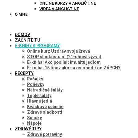
ONLINE KURZY V ANGLIČTINE
VIDEÁ V ANGLIČTINE
O MNE
DOMOV
ZAČNITE TU
E-KNIHY A PROGRAMY
Online kurz Uzdrav svoje črevá
STOP sladkostiam (21-dňová výzva)
E-kniha: Ako posilniť imunitu jedlom
E-kniha: 15 tipov ako sa oslobodiť od ZÁPCHY
RECEPTY
Raňajky
Polievky
Netradičné šaláty
Teplé šaláty
Hlavné jedlá
Kváskové pečenie
Zdravé sladkosti
Snacky
Nápoje
ZDRAVÉ TIPY
Zdravé potraviny