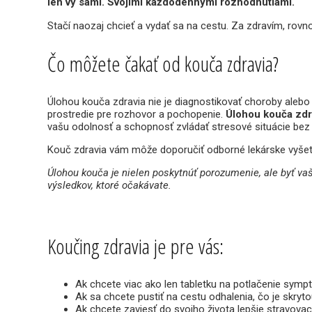
len vy sami. Svojimi každodennými rozhodnutiami.
Stačí naozaj chcieť a vydať sa na cestu. Za zdravím, rov
Čo môžete čakať od kouča zdravia?
Úlohou kouča zdravia nie je diagnostikovať choroby alebo
prostredie pre rozhovor a pochopenie.
Úlohou kouča zdrav
vašu odolnosť a schopnosť zvládať stresové situácie bez 
Kouč zdravia vám môže doporučiť odborné lekárske vyšetr
Úlohou kouča je nielen poskytnúť porozumenie, ale byť va
výsledkov, ktoré očakávate.
Koučing zdravia je pre vás:
Ak chcete viac ako len tabletku na potlačenie sym
Ak sa chcete pustiť na cestu odhalenia, čo je skryto
Ak chcete zaviesť do svojho života lepšie stravova