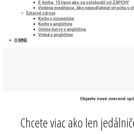
E-kniha: 15 tipov ako sa oslobodiť od ZÁPCHY
Vedená meditácia: Ako nepodľahnúť strachu v 
Externé zdroje
Knihy v slovenčine
Knihy v angličtine
Online kurzy v angličtine
Videá v angličtine
O MNE
Objavte nové overené spô
Chcete viac ako len jedálnič