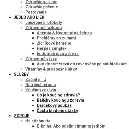
Zdravšie varenie
Zdravšie pečenie
Pestovanie
JEDLO AKO LIEK
Liečebné protokoly
Zdravotné ťažkosti
Anémia & Nedostatok železa
Problémy so zubami
Žlčníkové kamene
Herpes simplex
Endometrióza a črevá
Zdravotné výzvy
Ako dostať črevá do rovnováhy po antibiotikách
Vitamíny & prospešné látky
SLUŽBY
Začnite TU
Nutričná terapia
Koučing zdravia
Čo je koučing zdravia?
Balíčky koučingu zdravia
Darčekový poukaz
Často kladené otázky
ZDROJE
Na stiahnutie
E-kniha: Ako posilniť imunitu jedlom