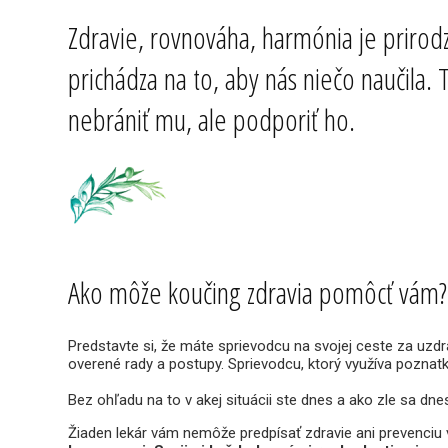
Zdravie, rovnováha, harmónia je prirodz
prichádza na to, aby nás niečo naučila.
nebrániť mu, ale podporiť ho.
Ako môže koučing zdravia pomôcť vám?
Predstavte si, že máte sprievodcu na svojej ceste za uz
overené rady a postupy. Sprievodcu, ktorý využíva poznat
Bez ohľadu na to v akej situácii ste dnes a ako zle sa dnes 
Žiaden lekár vám nemôže predpísať zdravie ani prevenciu