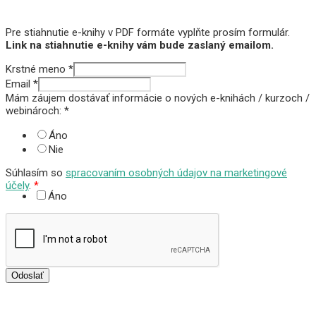
Pre stiahnutie e-knihy v PDF formáte vyplňte prosím formulár.
Link na stiahnutie e-knihy vám bude zaslaný emailom.
Krstné meno
*
Email
*
Mám záujem dostávať informácie o nových e-knihách / kurzoch /
webinároch:
*
Áno
Nie
Súhlasím so
spracovaním osobných údajov na marketingové
účely
.
*
Áno
Odoslať