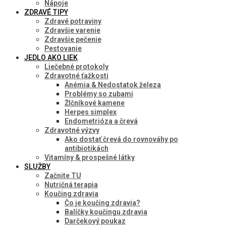
Nápoje
ZDRAVÉ TIPY
Zdravé potraviny
Zdravšie varenie
Zdravšie pečenie
Pestovanie
JEDLO AKO LIEK
Liečebné protokoly
Zdravotné ťažkosti
Anémia & Nedostatok železa
Problémy so zubami
Žlčníkové kamene
Herpes simplex
Endometrióza a črevá
Zdravotné výzvy
Ako dostať črevá do rovnováhy po
antibiotikách
Vitamíny & prospešné látky
SLUŽBY
Začnite TU
Nutričná terapia
Koučing zdravia
Čo je koučing zdravia?
Balíčky koučingu zdravia
Darčekový poukaz