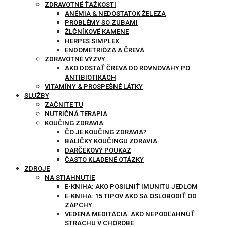
ZDRAVOTNÉ ŤAŽKOSTI
ANÉMIA & NEDOSTATOK ŽELEZA
PROBLÉMY SO ZUBAMI
ŽLČNÍKOVÉ KAMENE
HERPES SIMPLEX
ENDOMETRIÓZA A ČREVÁ
ZDRAVOTNÉ VÝZVY
AKO DOSTAŤ ČREVÁ DO ROVNOVÁHY PO
ANTIBIOTIKÁCH
VITAMÍNY & PROSPEŠNÉ LÁTKY
SLUŽBY
ZAČNITE TU
NUTRIČNÁ TERAPIA
KOUČING ZDRAVIA
ČO JE KOUČING ZDRAVIA?
BALÍČKY KOUČINGU ZDRAVIA
DARČEKOVÝ POUKAZ
ČASTO KLADENÉ OTÁZKY
ZDROJE
NA STIAHNUTIE
E-KNIHA: AKO POSILNIŤ IMUNITU JEDLOM
E-KNIHA: 15 TIPOV AKO SA OSLOBODIŤ OD
ZÁPCHY
VEDENÁ MEDITÁCIA: AKO NEPODĽAHNÚŤ
STRACHU V CHOROBE