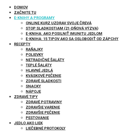
DOMOV
ZAČNITE TU
E-KNIHY A PROGRAMY
ONLINE KURZ UZDRAV SVOJE ČREVÁ
STOP SLADKOSTIAM (21-DŇOVÁ VÝZVA)
E-KNIHA: AKO POSILNIŤ IMUNITU JEDLOM
E-KNIHA: 15 TIPOV AKO SA OSLOBODIŤ OD ZÁPCHY
RECEPTY
RAŇAJKY
POLIEVKY
NETRADIČNÉ ŠALÁTY
TEPLÉ ŠALÁTY
HLAVNÉ JEDLÁ
KVÁSKOVÉ PEČENIE
ZDRAVÉ SLADKOSTI
SNACKY
NÁPOJE
ZDRAVÉ TIPY
ZDRAVÉ POTRAVINY
ZDRAVŠIE VARENIE
ZDRAVŠIE PEČENIE
PESTOVANIE
JEDLO AKO LIEK
LIEČEBNÉ PROTOKOLY