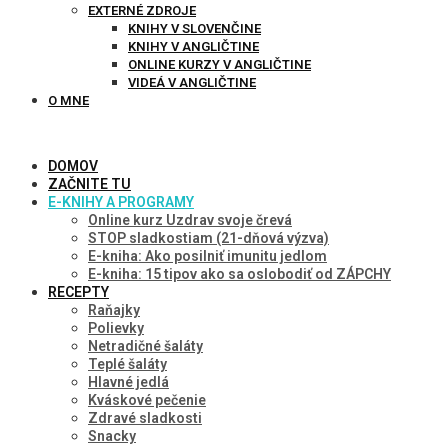
EXTERNÉ ZDROJE
KNIHY V SLOVENČINE
KNIHY V ANGLIČTINE
ONLINE KURZY V ANGLIČTINE
VIDEÁ V ANGLIČTINE
O MNE
DOMOV
ZAČNITE TU
E-KNIHY A PROGRAMY
Online kurz Uzdrav svoje črevá
STOP sladkostiam (21-dňová výzva)
E-kniha: Ako posilniť imunitu jedlom
E-kniha: 15 tipov ako sa oslobodiť od ZÁPCHY
RECEPTY
Raňajky
Polievky
Netradičné šaláty
Teplé šaláty
Hlavné jedlá
Kváskové pečenie
Zdravé sladkosti
Snacky