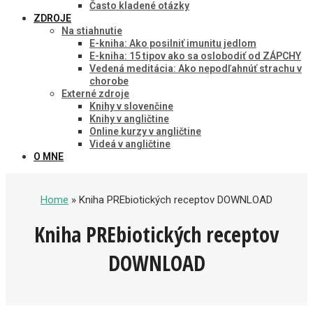
Často kladené otázky
ZDROJE
Na stiahnutie
E-kniha: Ako posilniť imunitu jedlom
E-kniha: 15 tipov ako sa oslobodiť od ZÁPCHY
Vedená meditácia: Ako nepodľahnúť strachu v
chorobe
Externé zdroje
Knihy v slovenčine
Knihy v angličtine
Online kurzy v angličtine
Videá v angličtine
O MNE
Home
» Kniha PREbiotických receptov DOWNLOAD
Kniha PREbiotických receptov
DOWNLOAD