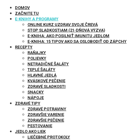
DOMOV
ZAČNITE TU
E-KNIHY A PROGRAMY
ONLINE KURZ UZDRAV SVOJE ČREVÁ
STOP SLADKOSTIAM (21-DŇOVÁ VÝZVA)
E-KNIHA: AKO POSILNIŤ IMUNITU JEDLOM
E-KNIHA: 15 TIPOV AKO SA OSLOBODIŤ OD ZÁPCHY
RECEPTY
RAŇAJKY
POLIEVKY
NETRADIČNÉ ŠALÁTY
TEPLÉ ŠALÁTY
HLAVNÉ JEDLÁ
KVÁSKOVÉ PEČENIE
ZDRAVÉ SLADKOSTI
SNACKY
NÁPOJE
ZDRAVÉ TIPY
ZDRAVÉ POTRAVINY
ZDRAVŠIE VARENIE
ZDRAVŠIE PEČENIE
PESTOVANIE
JEDLO AKO LIEK
LIEČEBNÉ PROTOKOLY