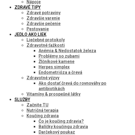
Nápoje
ZDRAVÉ TIPY
Zdravé potraviny
Zdravšie varenie
Zdravšie pečenie
Pestovanie
JEDLO AKO LIEK
Liečebné protokoly
Zdravotné ťažkosti
Anémia & Nedostatok železa
Problémy so zubami
Žlčníkové kamene
Herpes simplex
Endometrióza a črevá
Zdravotné výzvy
Ako dostať črevá do rovnováhy po
antibiotikách
Vitamíny & prospešné látky
SLUŽBY
Začnite TU
Nutričná terapia
Koučing zdravia
Čo je koučing zdravia?
Balíčky koučingu zdravia
Darčekový poukaz