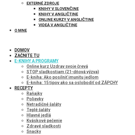
EXTERNÉ ZDROJE
KNIHY V SLOVENČINE
KNIHY V ANGLIČTINE
ONLINE KURZY V ANGLIČTINE
VIDEÁ V ANGLIČTINE
O MNE
DOMOV
ZAČNITE TU
E-KNIHY A PROGRAMY
Online kurz Uzdrav svoje črevá
STOP sladkostiam (21-dňová výzva)
E-kniha: Ako posilniť imunitu jedlom
E-kniha: 15 tipov ako sa oslobodiť od ZÁPCHY
RECEPTY
Raňajky
Polievky
Netradičné šaláty
Teplé šaláty
Hlavné jedlá
Kváskové pečenie
Zdravé sladkosti
Snacky