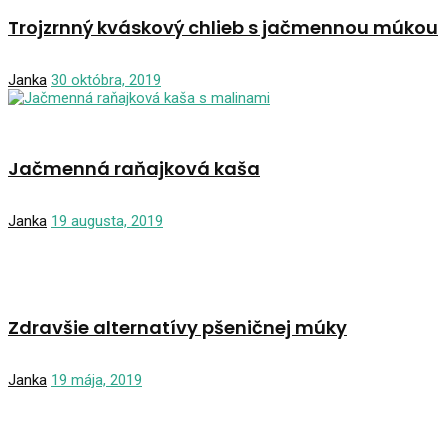
Trojzrnný kváskový chlieb s jačmennou múkou
Janka
30 októbra, 2019
Jačmenná raňajková kaša
Janka
19 augusta, 2019
Zdravšie alternatívy pšeničnej múky
Janka
19 mája, 2019