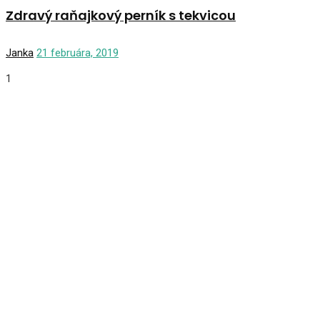
Zdravý raňajkový perník s tekvicou
Janka
21 februára, 2019
1