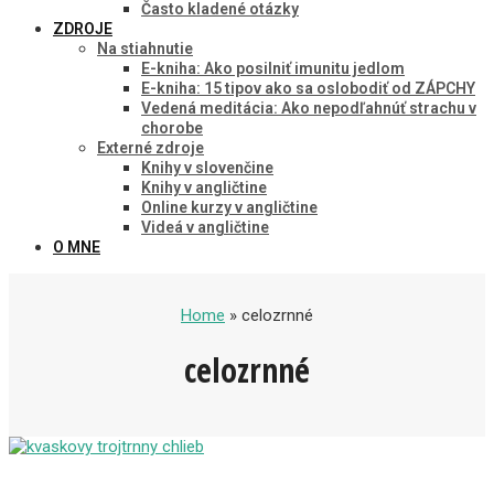
Často kladené otázky
ZDROJE
Na stiahnutie
E-kniha: Ako posilniť imunitu jedlom
E-kniha: 15 tipov ako sa oslobodiť od ZÁPCHY
Vedená meditácia: Ako nepodľahnúť strachu v
chorobe
Externé zdroje
Knihy v slovenčine
Knihy v angličtine
Online kurzy v angličtine
Videá v angličtine
O MNE
Home
» celozrnné
celozrnné