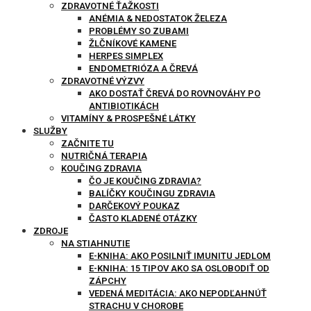
ZDRAVOTNÉ ŤAŽKOSTI
ANÉMIA & NEDOSTATOK ŽELEZA
PROBLÉMY SO ZUBAMI
ŽLČNÍKOVÉ KAMENE
HERPES SIMPLEX
ENDOMETRIÓZA A ČREVÁ
ZDRAVOTNÉ VÝZVY
AKO DOSTAŤ ČREVÁ DO ROVNOVÁHY PO
ANTIBIOTIKÁCH
VITAMÍNY & PROSPEŠNÉ LÁTKY
SLUŽBY
ZAČNITE TU
NUTRIČNÁ TERAPIA
KOUČING ZDRAVIA
ČO JE KOUČING ZDRAVIA?
BALÍČKY KOUČINGU ZDRAVIA
DARČEKOVÝ POUKAZ
ČASTO KLADENÉ OTÁZKY
ZDROJE
NA STIAHNUTIE
E-KNIHA: AKO POSILNIŤ IMUNITU JEDLOM
E-KNIHA: 15 TIPOV AKO SA OSLOBODIŤ OD
ZÁPCHY
VEDENÁ MEDITÁCIA: AKO NEPODĽAHNÚŤ
STRACHU V CHOROBE