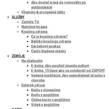
Ako dostať črevá do rovnováhy po
antibiotikách
Vitamíny & prospešné látky
SLUŽBY
Začnite TU
Nutričná terapia
Koučing zdravia
Čo je koučing zdravia?
Balíčky koučingu zdravia
Darčekový poukaz
Často kladené otázky
ZDROJE
Na stiahnutie
E-kniha: Ako posilniť imunitu jedlom
E-kniha: 15 tipov ako sa oslobodiť od ZÁPCHY
Vedená meditácia: Ako nepodľahnúť strachu v
chorobe
Externé zdroje
Knihy v slovenčine
Knihy v angličtine
Online kurzy v angličtine
Videá v angličtine