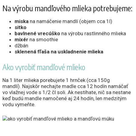
Na výrobu mandľového mlieka potrebujeme:
miska
na namáčenie mandlí (objem cca 1l)
sitko
bavlnené vrecúško
na výrobu rastlinného mlieka
mixér
na smoothie
džbán
sklenená fľaša na uskladnenie mlieka
Ako vyrobiť mandľové mlieko
Na 1 liter mlieka porebujete 1 hrnček (cca 150g
mandlí). Najskôr nechajte madle cca 12 hodín namáčať
vo vlažnej vode s 1/2 čl soli. Ak nestíhate, nič sa nestane
keď budú mandle namočené aj 24 hodín, len medzitým
vodu vymeňte.