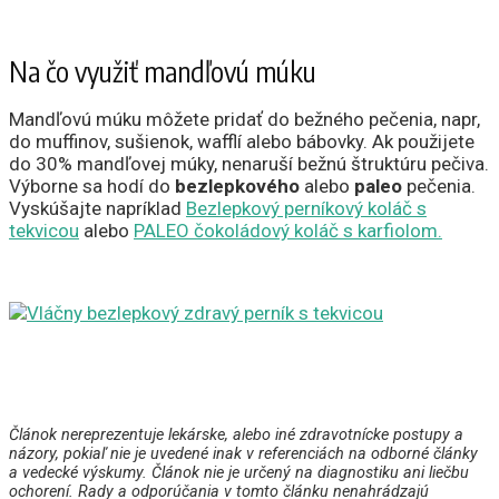
Na čo využiť mandľovú múku
Mandľovú múku môžete pridať do bežného pečenia, napr,
do muffinov, sušienok, wafflí alebo bábovky. Ak použijete
do 30% mandľovej múky, nenaruší bežnú štruktúru pečiva.
Výborne sa hodí do
bezlepkového
alebo
paleo
pečenia.
Vyskúšajte napríklad
Bezlepkový perníkový koláč s
tekvicou
alebo
PALEO čokoládový koláč s karfiolom.
Článok nereprezentuje lekárske, alebo iné zdravotnícke postupy a
názory, pokiaľ nie je uvedené inak v referenciách na odborné články
a vedecké výskumy. Článok nie je určený na diagnostiku ani liečbu
ochorení. Rady a odporúčania v tomto článku nenahrádzajú