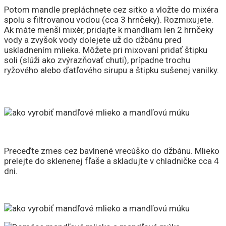
Potom mandle prepláchnete cez sitko a vložte do mixéra
spolu s filtrovanou vodou (cca 3 hrnčeky). Rozmixujete.
Ak máte menší mixér, pridajte k mandliam len 2 hrnčeky
vody a zvyšok vody dolejete už do džbánu pred
uskladnením mlieka. Môžete pri mixovaní pridať štipku
soli (slúži ako zvýrazňovať chuti), prípadne trochu
ryžového alebo ďatľového sirupu a štipku sušenej vanilky.
Preceďte zmes cez bavlnené vrecúško do džbánu. Mlieko
prelejte do sklenenej fľaše a skladujte v chladničke cca 4
dni.