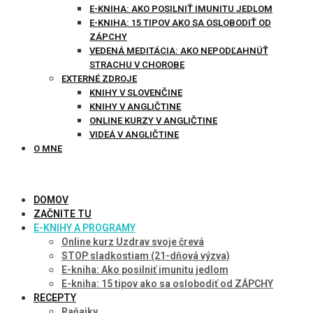
E-KNIHA: AKO POSILNIŤ IMUNITU JEDLOM
E-KNIHA: 15 TIPOV AKO SA OSLOBODIŤ OD
ZÁPCHY
VEDENÁ MEDITÁCIA: AKO NEPODĽAHNÚŤ
STRACHU V CHOROBE
EXTERNÉ ZDROJE
KNIHY V SLOVENČINE
KNIHY V ANGLIČTINE
ONLINE KURZY V ANGLIČTINE
VIDEÁ V ANGLIČTINE
O MNE
DOMOV
ZAČNITE TU
E-KNIHY A PROGRAMY
Online kurz Uzdrav svoje črevá
STOP sladkostiam (21-dňová výzva)
E-kniha: Ako posilniť imunitu jedlom
E-kniha: 15 tipov ako sa oslobodiť od ZÁPCHY
RECEPTY
Raňajky