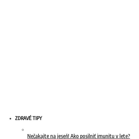
ZDRAVÉ TIPY
Nečakajte na jeseň! Ako posilniť imunitu v lete?