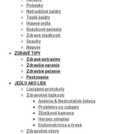
Polievky
Netradičné šaláty
Teplé šaláty
Hlavné jedlá
Kváskové pečenie
Zdravé sladkosti
Snacky
Nápoje
ZDRAVÉ TIPY
Zdravé potraviny
Zdravšie varenie
Zdravšie pečenie
Pestovanie
JEDLO AKO LIEK
Liečebné protokoly
Zdravotné ťažkosti
Anémia & Nedostatok železa
Problémy so zubami
Žlčníkové kamene
Herpes simplex
Endometrióza a črevá
Zdravotné výzvy