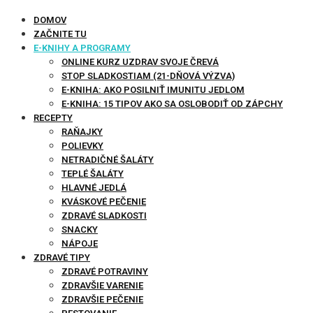
DOMOV
ZAČNITE TU
E-KNIHY A PROGRAMY
ONLINE KURZ UZDRAV SVOJE ČREVÁ
STOP SLADKOSTIAM (21-DŇOVÁ VÝZVA)
E-KNIHA: AKO POSILNIŤ IMUNITU JEDLOM
E-KNIHA: 15 TIPOV AKO SA OSLOBODIŤ OD ZÁPCHY
RECEPTY
RAŇAJKY
POLIEVKY
NETRADIČNÉ ŠALÁTY
TEPLÉ ŠALÁTY
HLAVNÉ JEDLÁ
KVÁSKOVÉ PEČENIE
ZDRAVÉ SLADKOSTI
SNACKY
NÁPOJE
ZDRAVÉ TIPY
ZDRAVÉ POTRAVINY
ZDRAVŠIE VARENIE
ZDRAVŠIE PEČENIE