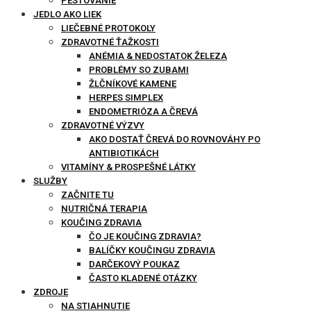
PESTOVANIE
JEDLO AKO LIEK
LIEČEBNÉ PROTOKOLY
ZDRAVOTNÉ ŤAŽKOSTI
ANÉMIA & NEDOSTATOK ŽELEZA
PROBLÉMY SO ZUBAMI
ŽLČNÍKOVÉ KAMENE
HERPES SIMPLEX
ENDOMETRIÓZA A ČREVÁ
ZDRAVOTNÉ VÝZVY
AKO DOSTAŤ ČREVÁ DO ROVNOVÁHY PO
ANTIBIOTIKÁCH
VITAMÍNY & PROSPEŠNÉ LÁTKY
SLUŽBY
ZAČNITE TU
NUTRIČNÁ TERAPIA
KOUČING ZDRAVIA
ČO JE KOUČING ZDRAVIA?
BALÍČKY KOUČINGU ZDRAVIA
DARČEKOVÝ POUKAZ
ČASTO KLADENÉ OTÁZKY
ZDROJE
NA STIAHNUTIE