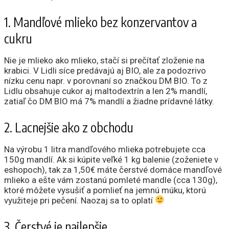
1. Mandľové mlieko bez konzervantov a
cukru
Nie je mlieko ako mlieko, stačí si prečítať zloženie na
krabici. V Lidli síce predávajú aj BIO, ale za podozrivo
nízku cenu napr. v porovnaní so značkou DM BIO. To z
Lidlu obsahuje cukor aj maltodextrín a len 2% mandlí,
zatiaľ čo DM BIO má 7% mandlí a žiadne prídavné látky.
2. Lacnejšie ako z obchodu
Na výrobu 1 litra mandľového mlieka potrebujete cca
150g mandlí. Ak si kúpite veľké 1 kg balenie (zoženiete v
eshopoch), tak za 1,50€ máte čerstvé domáce mandľové
mlieko a ešte vám zostanú pomleté mandle (cca 130g),
ktoré môžete vysušiť a pomlieť na jemnú múku, ktorú
využiteje pri pečení. Naozaj sa to oplatí
3. Čerstvé je najlepšie