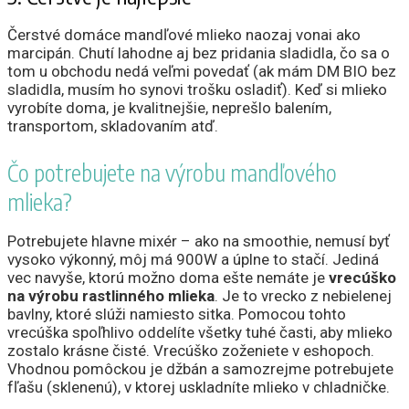
Čerstvé domáce mandľové mlieko naozaj vonai ako
marcipán. Chutí lahodne aj bez pridania sladidla, čo sa o
tom u obchodu nedá veľmi povedať (ak mám DM BIO bez
sladidla, musím ho synovi trošku osladiť). Keď si mlieko
vyrobíte doma, je kvalitnejšie, neprešlo balením,
transportom, skladovaním atď.
Čo potrebujete na výrobu mandľového
mlieka?
Potrebujete hlavne mixér – ako na smoothie, nemusí byť
vysoko výkonný, môj má 900W a úplne to stačí. Jediná
vec navyše, ktorú možno doma ešte nemáte je
vrecúško
na výrobu rastlinného mlieka
. Je to vrecko z nebielenej
bavlny, ktoré slúži namiesto sitka. Pomocou tohto
vrecúška spoľhlivo oddelíte všetky tuhé časti, aby mlieko
zostalo krásne čisté. Vrecúško zoženiete v eshopoch.
Vhodnou pomôckou je džbán a samozrejme potrebujete
fľašu (sklenenú), v ktorej uskladníte mlieko v chladničke.