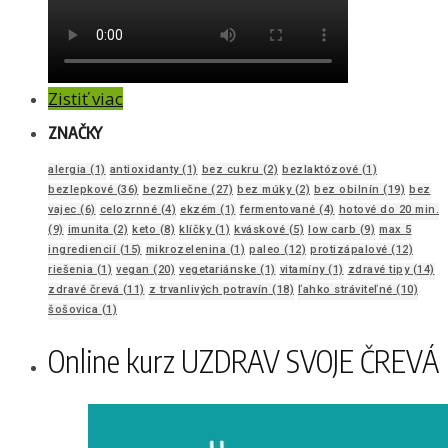
Zistiť viac
ZNAČKY
alergia
(1)
antioxidanty
(1)
bez cukru
(2)
bezlaktózové
(1)
bezlepkové
(36)
bezmliečne
(27)
bez múky
(2)
bez obilnín
(19)
bez
vajec
(6)
celozrnné
(4)
ekzém
(1)
fermentované
(4)
hotové do 20 min.
(9)
imunita
(2)
keto
(8)
klíčky
(1)
kváskové
(5)
low carb
(9)
max 5
ingrediencií
(15)
mikrozelenina
(1)
paleo
(12)
protizápalové
(12)
riešenia
(1)
vegan
(20)
vegetariánske
(1)
vitamíny
(1)
zdravé tipy
(14)
zdravé črevá
(11)
z trvanlivých potravín
(18)
ľahko stráviteľné
(10)
šošovica
(1)
Online kurz UZDRAV SVOJE ČREVÁ