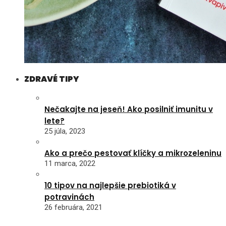
ZDRAVÉ TIPY
Nečakajte na jeseň! Ako posilniť imunitu v
lete?
25 júla, 2023
Ako a prečo pestovať klíčky a mikrozeleninu
11 marca, 2022
10 tipov na najlepšie prebiotiká v
potravinách
26 februára, 2021