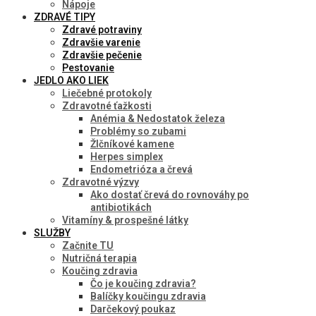
Nápoje
ZDRAVÉ TIPY
Zdravé potraviny
Zdravšie varenie
Zdravšie pečenie
Pestovanie
JEDLO AKO LIEK
Liečebné protokoly
Zdravotné ťažkosti
Anémia & Nedostatok železa
Problémy so zubami
Žlčníkové kamene
Herpes simplex
Endometrióza a črevá
Zdravotné výzvy
Ako dostať črevá do rovnováhy po
antibiotikách
Vitamíny & prospešné látky
SLUŽBY
Začnite TU
Nutričná terapia
Koučing zdravia
Čo je koučing zdravia?
Balíčky koučingu zdravia
Darčekový poukaz