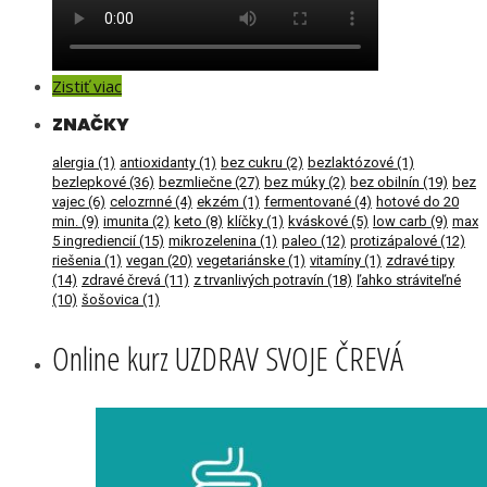
Zistiť viac
ZNAČKY
alergia
(1)
antioxidanty
(1)
bez cukru
(2)
bezlaktózové
(1)
bezlepkové
(36)
bezmliečne
(27)
bez múky
(2)
bez obilnín
(19)
bez
vajec
(6)
celozrnné
(4)
ekzém
(1)
fermentované
(4)
hotové do 20
min.
(9)
imunita
(2)
keto
(8)
klíčky
(1)
kváskové
(5)
low carb
(9)
max
5 ingrediencií
(15)
mikrozelenina
(1)
paleo
(12)
protizápalové
(12)
riešenia
(1)
vegan
(20)
vegetariánske
(1)
vitamíny
(1)
zdravé tipy
(14)
zdravé črevá
(11)
z trvanlivých potravín
(18)
ľahko stráviteľné
(10)
šošovica
(1)
Online kurz UZDRAV SVOJE ČREVÁ