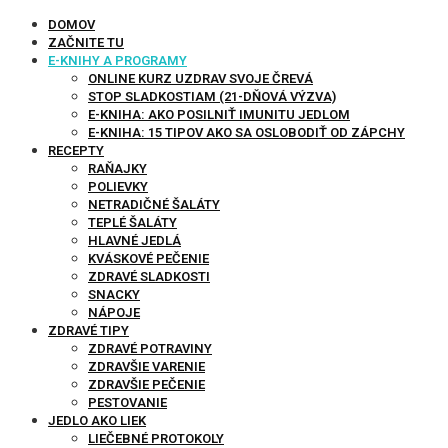
DOMOV
ZAČNITE TU
E-KNIHY A PROGRAMY
ONLINE KURZ UZDRAV SVOJE ČREVÁ
STOP SLADKOSTIAM (21-DŇOVÁ VÝZVA)
E-KNIHA: AKO POSILNIŤ IMUNITU JEDLOM
E-KNIHA: 15 TIPOV AKO SA OSLOBODIŤ OD ZÁPCHY
RECEPTY
RAŇAJKY
POLIEVKY
NETRADIČNÉ ŠALÁTY
TEPLÉ ŠALÁTY
HLAVNÉ JEDLÁ
KVÁSKOVÉ PEČENIE
ZDRAVÉ SLADKOSTI
SNACKY
NÁPOJE
ZDRAVÉ TIPY
ZDRAVÉ POTRAVINY
ZDRAVŠIE VARENIE
ZDRAVŠIE PEČENIE
PESTOVANIE
JEDLO AKO LIEK
LIEČEBNÉ PROTOKOLY