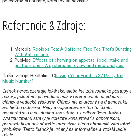
povedzme si úprimne, komu by sa nezišla?
Referencie & Zdroje:
Mercola:
Rooibos Tea: A Caffeine-Free Tea That’s Bursting
With Antioxidants
PubMed:
Effects of chewing on appetite, food intake and
gut hormones: A systematic review and meta-analysis.
Ďalšie zdroje: Healthline: C
hewing Your Food: Is 32 Really the
Magic Number?
Článok nereprezentuje lekárske, alebo iné zdravotnícke postupy a
názory, pokiaľ nie je uvedené inak v referenciách na odborné
články a vedecké výskumy. Článok nie je určený na diagnostiku
ani liečbu ochorení. Rady a odporúčania v tomto článku
nenahrádzajú individuálnu konzultáciu s odborníkom. Každú
výraznú zmenu stravy je dôležité konzultovať s odborníkom,
predovšetkým pokiaľ máte intenzívne alebo chronické zdravotné
problémy. Tento článok je určený na informačné a vzdelávacie
účely.