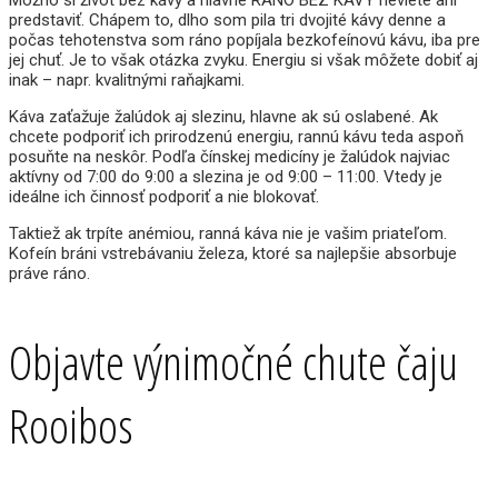
Môžno si život bez kávy a hlavne RÁNO BEZ KÁVY neviete ani
predstaviť. Chápem to, dlho som pila tri dvojité kávy denne a
počas tehotenstva som ráno popíjala bezkofeínovú kávu, iba pre
jej chuť. Je to však otázka zvyku. Energiu si však môžete dobiť aj
inak – napr. kvalitnými raňajkami.
Káva zaťažuje žalúdok aj slezinu, hlavne ak sú oslabené. Ak
chcete podporiť ich prirodzenú energiu, rannú kávu teda aspoň
posuňte na neskôr. Podľa čínskej medicíny je žalúdok najviac
aktívny od 7:00 do 9:00 a slezina je od 9:00 – 11:00. Vtedy je
ideálne ich činnosť podporiť a nie blokovať.
Taktiež ak trpíte anémiou, ranná káva nie je vašim priateľom.
Kofeín bráni vstrebávaniu železa, ktoré sa najlepšie absorbuje
práve ráno.
Objavte výnimočné chute čaju
Rooibos