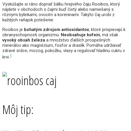
Vyskúšajte si ráno dopriať šálku hrejivého čaju Rooibos, ktorý
nájdete v obchodoch s čajmi buď čistý alebo namiešaný s
rôznymi bylinkami, ovocím a koreninami. Takýto čaj urobí z
každých raňajok potešenie.
Rooibos je
bohatým zdrojom antioxidantov
, ktoré prispievajú k
obranyschopnosti organizmu.
Neobsahuje kofeín
, má však
vysoký obsah železa
a množstvo ďalších prospešných
minerálov ako magnézium, fosfor a draslík. Pomáha udržiavať
zdravé srdce, mozog, pokožku, vlasy a regulovať hladinu cukru v
1
krvi.
Môj tip: