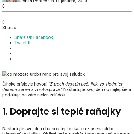
Janka
Posted On 11 januára, 2020
0
0
Shares
Share On Facebook
Tweet It
Čínske príslovie hovorí:
”Z troch desatín lieči liek, zo siedmich
desatín správna životospráva.”
Naštartujte svoj deň čo najlepšie a
poďakuje sa vám nielen žalúdok.
1. Doprajte si teplé raňajky
Naštartujte svoj deň chutnou teplou kašou z pšena alebo
jačmenných vločiek.
Obilná kaša
, najskôr fermentovaná a potom