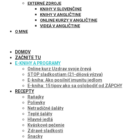
EXTERNÉ ZDROJE
KNIHY V SLOVENČINE
KNIHY V ANGLIČTINE
ONLINE KURZY V ANGLIČTINE
VIDEÁ V ANGLIČTINE
O MNE
DOMOV
ZAČNITE TU
E-KNIHY A PROGRAMY
Online kurz Uzdrav svoje črevá
STOP sladkostiam (21-dňová výzva)
E-kniha: Ako posilniť imunitu jedlom
E-kniha: 15 tipov ako sa oslobodiť od ZÁPCHY
RECEPTY
Raňajky
Polievky
Netradičné šaláty
Teplé šaláty
Hlavné jedlá
Kváskové pečenie
Zdravé sladkosti
Snacky