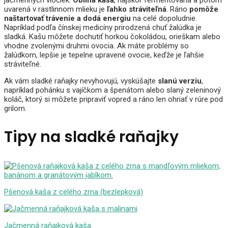
uvarená v rastlinnom mlieku je
ľahko stráviteľná
. Ráno
pomôže
naštartovať trávenie a dodá energiu
na celé dopoludnie.
Napríklad podľa čínskej medicíny prirodzená chuť žalúdka je
sladká. Kašu môžete dochutiť horkou čokoládou, orieškam alebo
vhodne zvolenými druhmi ovocia. Ak máte problémy so
žalúdkom, lepšie je tepelne upravené ovocie, keďže je ľahšie
stráviteľné.
Ak vám sladké raňajky nevyhovujú, vyskúšajte
slanú verziu
,
napríklad pohánku s vajíčkom a špenátom alebo slaný zeleninový
koláč, ktorý si môžete pripraviť vopred a ráno len ohriať v rúre pod
grilom.
Tipy na sladké raňajky
Pšenová kaša z celého zrna (bezlepková)
Jačmenná raňajková kaša