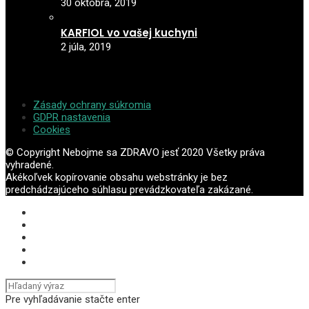
30 októbra, 2019
KARFIOL vo vašej kuchyni
2 júla, 2019
Zásady ochrany súkromia
GDPR nastavenia
Cookies
© Copyright Nebojme sa ZDRAVO jesť 2020 Všetky práva
vyhradené.
Akékoľvek kopírovanie obsahu webstránky je bez
predchádzajúceho súhlasu prevádzkovateľa zakázané.
Pre vyhľadávanie stačte enter