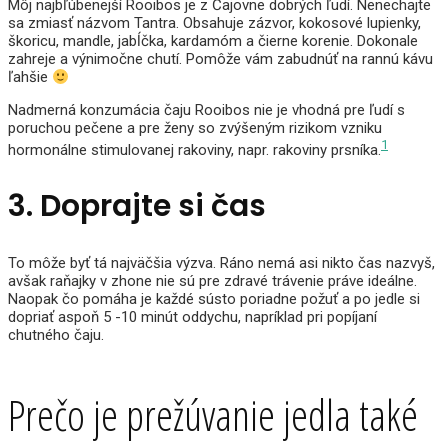
Môj najbľúbenejší Rooibos je z Čajovne dobrých ľudí. Nenechajte
sa zmiasť názvom Tantra. Obsahuje zázvor, kokosové lupienky,
škoricu, mandle, jabĺčka, kardamóm a čierne korenie. Dokonale
zahreje a výnimočne chutí. Pomôže vám zabudnúť na rannú kávu
ľahšie
Nadmerná konzumácia čaju Rooibos nie je vhodná pre ľudí s
poruchou pečene a pre ženy so zvýšeným rizikom vzniku
1
hormonálne stimulovanej rakoviny, napr. rakoviny prsníka.
3. Doprajte si čas
To môže byť tá najväčšia výzva. Ráno nemá asi nikto čas nazvyš,
avšak raňajky v zhone nie sú pre zdravé trávenie práve ideálne.
Naopak čo pomáha je každé sústo poriadne požuť a po jedle si
dopriať aspoň 5 -10 minút oddychu, napríklad pri popíjaní
chutného čaju.
Prečo je prežúvanie jedla také