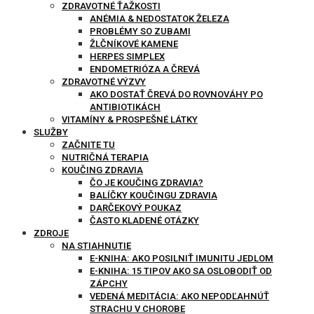
ZDRAVOTNÉ ŤAŽKOSTI
ANÉMIA & NEDOSTATOK ŽELEZA
PROBLÉMY SO ZUBAMI
ŽLČNÍKOVÉ KAMENE
HERPES SIMPLEX
ENDOMETRIÓZA A ČREVÁ
ZDRAVOTNÉ VÝZVY
AKO DOSTAŤ ČREVÁ DO ROVNOVÁHY PO
ANTIBIOTIKÁCH
VITAMÍNY & PROSPEŠNÉ LÁTKY
SLUŽBY
ZAČNITE TU
NUTRIČNÁ TERAPIA
KOUČING ZDRAVIA
ČO JE KOUČING ZDRAVIA?
BALÍČKY KOUČINGU ZDRAVIA
DARČEKOVÝ POUKAZ
ČASTO KLADENÉ OTÁZKY
ZDROJE
NA STIAHNUTIE
E-KNIHA: AKO POSILNIŤ IMUNITU JEDLOM
E-KNIHA: 15 TIPOV AKO SA OSLOBODIŤ OD
ZÁPCHY
VEDENÁ MEDITÁCIA: AKO NEPODĽAHNÚŤ
STRACHU V CHOROBE