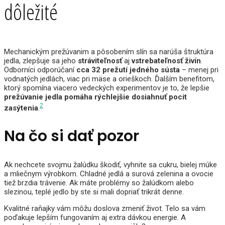
dôležité
Mechanickým prežúvanim a pôsobením slín sa narúša štruktúra
jedla, zlepšuje sa jeho
stráviteľnosť
aj
vstrebateľnosť živín
.
Odborníci odporúčaní
cca 32 prežutí jedného sústa
– menej pri
vodnatých jedlách, viac pri mäse a orieškoch. Ďalším benefitom,
ktorý spomína viacero vedeckých experimentov je to, že lepšie
prežúvanie jedla pomáha rýchlejšie dosiahnuť pocit
2
zasýtenia
.
Na čo si dať pozor
Ak nechcete svojmu žalúdku škodiť, vyhnite sa cukru, bielej múke
a mliečnym výrobkom. Chladné jedlá a surová zelenina a ovocie
tiež brzdia trávenie. Ak máte problémy so žalúdkom alebo
slezinou, teplé jedlo by ste si mali dopriať trikrát denne.
Kvalitné raňajky vám môžu doslova zmeniť život. Telo sa vám
poďakuje lepším fungovaním aj extra dávkou energie. A