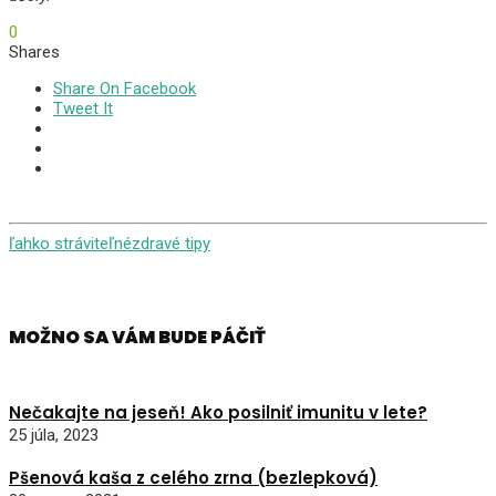
0
Shares
Share On Facebook
Tweet It
ľahko stráviteľné
zdravé tipy
MOŽNO SA VÁM BUDE PÁČIŤ
Nečakajte na jeseň! Ako posilniť imunitu v lete?
25 júla, 2023
Pšenová kaša z celého zrna (bezlepková)