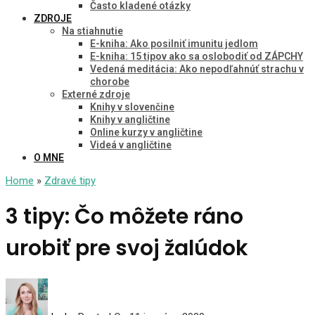
Často kladené otázky
ZDROJE
Na stiahnutie
E-kniha: Ako posilniť imunitu jedlom
E-kniha: 15 tipov ako sa oslobodiť od ZÁPCHY
Vedená meditácia: Ako nepodľahnúť strachu v
chorobe
Externé zdroje
Knihy v slovenčine
Knihy v angličtine
Online kurzy v angličtine
Videá v angličtine
O MNE
Home
»
Zdravé tipy
3 tipy: Čo môžete ráno
urobiť pre svoj žalúdok