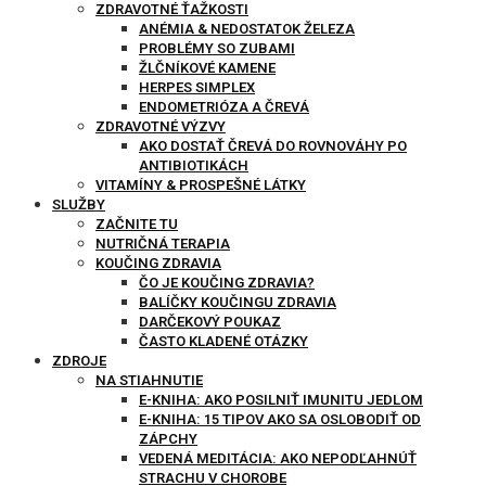
ZDRAVOTNÉ ŤAŽKOSTI
ANÉMIA & NEDOSTATOK ŽELEZA
PROBLÉMY SO ZUBAMI
ŽLČNÍKOVÉ KAMENE
HERPES SIMPLEX
ENDOMETRIÓZA A ČREVÁ
ZDRAVOTNÉ VÝZVY
AKO DOSTAŤ ČREVÁ DO ROVNOVÁHY PO
ANTIBIOTIKÁCH
VITAMÍNY & PROSPEŠNÉ LÁTKY
SLUŽBY
ZAČNITE TU
NUTRIČNÁ TERAPIA
KOUČING ZDRAVIA
ČO JE KOUČING ZDRAVIA?
BALÍČKY KOUČINGU ZDRAVIA
DARČEKOVÝ POUKAZ
ČASTO KLADENÉ OTÁZKY
ZDROJE
NA STIAHNUTIE
E-KNIHA: AKO POSILNIŤ IMUNITU JEDLOM
E-KNIHA: 15 TIPOV AKO SA OSLOBODIŤ OD
ZÁPCHY
VEDENÁ MEDITÁCIA: AKO NEPODĽAHNÚŤ
STRACHU V CHOROBE