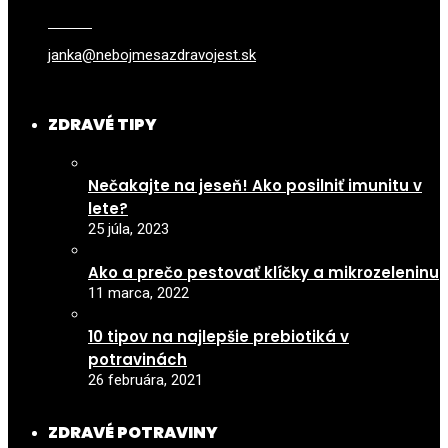
janka@nebojmesazdravojest.sk
ZDRAVÉ TIPY
Nečakajte na jeseň! Ako posilniť imunitu v
lete?
25 júla, 2023
Ako a prečo pestovať klíčky a mikrozeleninu
11 marca, 2022
10 tipov na najlepšie prebiotiká v
potravinách
26 februára, 2021
ZDRAVÉ POTRAVINY