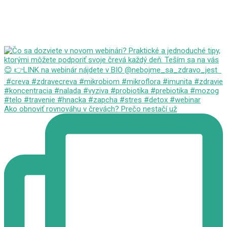
Ako obnoviť rovnováhu v črevách?⁠ Prečo nestačí už