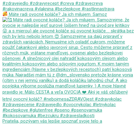
Máte radi ovocné koláče? Ja ich milujem. Samoz
Priatelia, pozývam vás lepšie spoznať svoje telo a