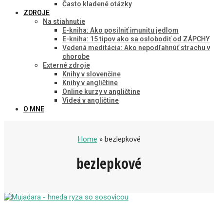
Často kladené otázky
ZDROJE
Na stiahnutie
E-kniha: Ako posilniť imunitu jedlom
E-kniha: 15 tipov ako sa oslobodiť od ZÁPCHY
Vedená meditácia: Ako nepodľahnúť strachu v
chorobe
Externé zdroje
Knihy v slovenčine
Knihy v angličtine
Online kurzy v angličtine
Videá v angličtine
O MNE
Home
» bezlepkové
bezlepkové