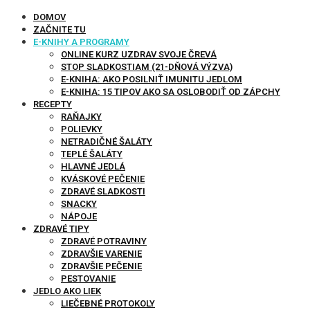
DOMOV
ZAČNITE TU
E-KNIHY A PROGRAMY
ONLINE KURZ UZDRAV SVOJE ČREVÁ
STOP SLADKOSTIAM (21-DŇOVÁ VÝZVA)
E-KNIHA: AKO POSILNIŤ IMUNITU JEDLOM
E-KNIHA: 15 TIPOV AKO SA OSLOBODIŤ OD ZÁPCHY
RECEPTY
RAŇAJKY
POLIEVKY
NETRADIČNÉ ŠALÁTY
TEPLÉ ŠALÁTY
HLAVNÉ JEDLÁ
KVÁSKOVÉ PEČENIE
ZDRAVÉ SLADKOSTI
SNACKY
NÁPOJE
ZDRAVÉ TIPY
ZDRAVÉ POTRAVINY
ZDRAVŠIE VARENIE
ZDRAVŠIE PEČENIE
PESTOVANIE
JEDLO AKO LIEK
LIEČEBNÉ PROTOKOLY