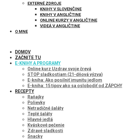
EXTERNÉ ZDROJE
KNIHY V SLOVENČINE
KNIHY V ANGLIČTINE
ONLINE KURZY V ANGLIČTINE
VIDEÁ V ANGLIČTINE
O MNE
DOMOV
ZAČNITE TU
E-KNIHY A PROGRAMY
Online kurz Uzdrav svoje črevá
STOP sladkostiam (21-dňová výzva)
E-kniha: Ako posilniť imunitu jedlom
E-kniha: 15 tipov ako sa oslobodiť od ZÁPCHY
RECEPTY
Raňajky
Polievky
Netradičné šaláty
Teplé šaláty
Hlavné jedlá
Kváskové pečenie
Zdravé sladkosti
Snacky