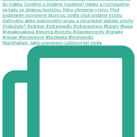
Nepreháňam, takto pripravený ružičkový kel zjedia