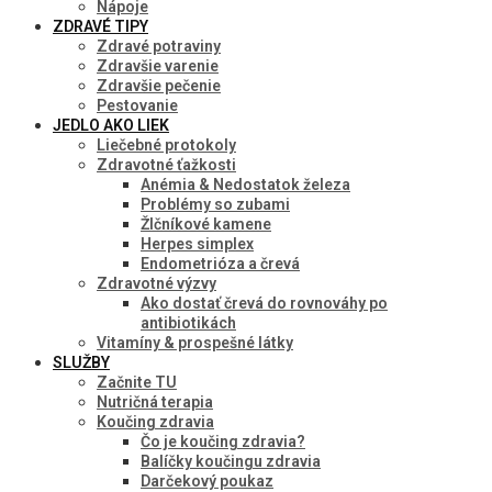
Nápoje
ZDRAVÉ TIPY
Zdravé potraviny
Zdravšie varenie
Zdravšie pečenie
Pestovanie
JEDLO AKO LIEK
Liečebné protokoly
Zdravotné ťažkosti
Anémia & Nedostatok železa
Problémy so zubami
Žlčníkové kamene
Herpes simplex
Endometrióza a črevá
Zdravotné výzvy
Ako dostať črevá do rovnováhy po
antibiotikách
Vitamíny & prospešné látky
SLUŽBY
Začnite TU
Nutričná terapia
Koučing zdravia
Čo je koučing zdravia?
Balíčky koučingu zdravia
Darčekový poukaz